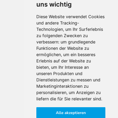
uns wichtig
Diese Website verwendet Cookies
und andere Tracking-
Technologien, um Ihr Surferlebnis
Für Makler:innen
zu folgenden Zwecken zu
verbessern:
um grundlegende
Über Uns
Funktionen der Website zu
Vorteile
ermöglichen
,
um ein besseres
Kontakt
Erlebnis auf der Website zu
Software Partner
bieten
,
um Ihr Interesse an
Teilnahme
unseren Produkten und
FAQ
Dienstleistungen zu messen und
Marketinginteraktionen zu
personalisieren
,
um Anzeigen zu
Für Makler:innen
liefern die für Sie relevanter sind
.
Impressum
Alle akzeptieren
AGB