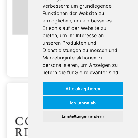
verbessern:
um grundlegende
Funktionen der Website zu
ermöglichen
,
um ein besseres
Erlebnis auf der Website zu
bieten
,
um Ihr Interesse an
unseren Produkten und
Comfort4you Immobilien Salzburg
Dienstleistungen zu messen und
Fischbachstraße 29A
,
5020
Salzburg
Marketinginteraktionen zu
Tel.:
+43 662 931624
personalisieren
,
um Anzeigen zu
https://www.comfort4you.at/
liefern die für Sie relevanter sind
.
Alle akzeptieren
Concordia
Real Estate
Ich lehne ab
Einstellungen ändern