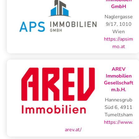
GmbH
Naglergasse
9/17
,
1010
Wien
https://apsim
mo.at
AREV
Immobilien
Gesellschaft
m.b.H.
Hannesgrub
Süd 6
,
4911
Tumeltsham
https://www.
arev.at/