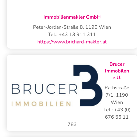
Immobilienmakler GmbH
Peter-Jordan-Straße 8
,
1190
Wien
Tel.:
+43 13 911 311
https://www.brichard-makler.at
Brucer
Immobilen
e.U.
Rathstraße
7/1
,
1190
Wien
Tel.:
+43 (0)
676 56 11
783