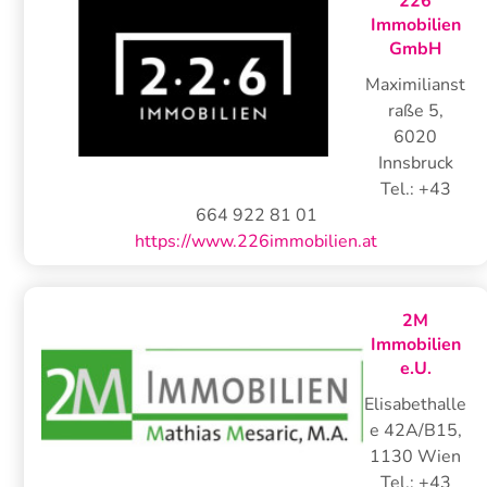
226
Immobilien
GmbH
Maximilianst
raße 5
,
6020
Innsbruck
Tel.:
+43
664 922 81 01
https://www.226immobilien.at
2M
Immobilien
e.U.
Elisabethalle
e 42A/B15
,
1130
Wien
Tel.:
+43