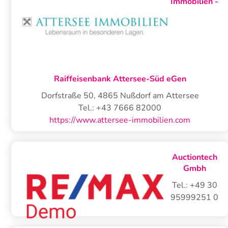
Immobilien -
Raiffeisenbank Attersee-Süd eGen
Dorfstraße 50
,
4865
Nußdorf am Attersee
Tel.:
+43 7666 82000
https://www.attersee-immobilien.com
Auctiontech
Gmbh
Tel.:
+49 30
95999251 0