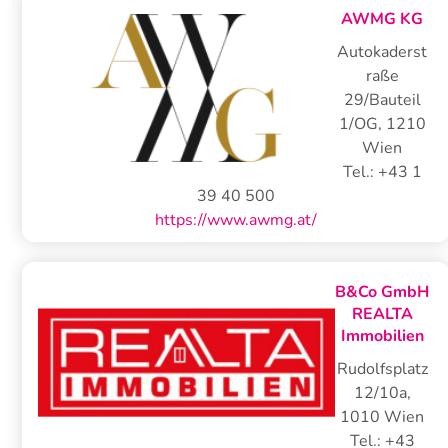
AWMG KG
Autokaderst
raße
29/Bauteil
1/OG
,
1210
Wien
Tel.:
+43 1
39 40 500
https://www.awmg.at/
B&Co GmbH
REALTA
Immobilien
Rudolfsplatz
12/10a
,
1010
Wien
Tel.:
+43