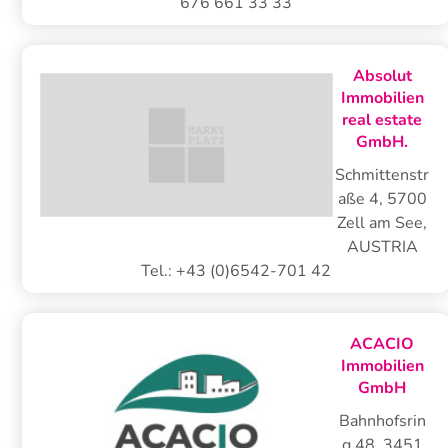
676 661 33 33
Absolut
Immobilien
real estate
GmbH.
Schmittenstr
aße 4
,
5700
Zell am See,
AUSTRIA
Tel.:
+43 (0)6542-701 42
ACACIO
Immobilien
GmbH
Bahnhofsrin
g 48
,
3451