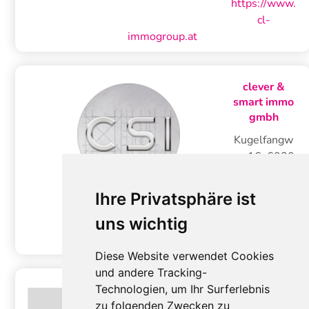
https://www.
cl-
immogroup.at
clever &
smart immo
gmbh
Kugelfangw
eg 16
,
6020
Innsbruck
Tel.:
+43
Ihre Privatsphäre ist
512 239 11
uns wichtig
90
https://www.csi.solutions/
Diese Website verwendet Cookies
und andere Tracking-
Technologien, um Ihr Surferlebnis
zu folgenden Zwecken zu