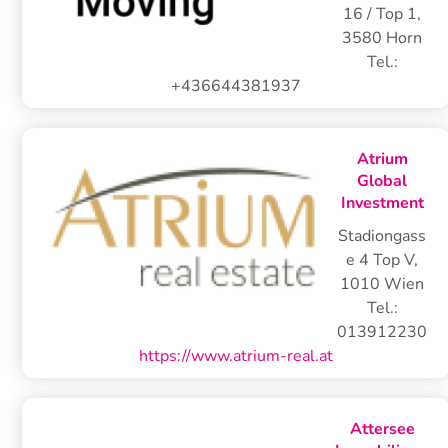
16 / Top 1
,
3580
Horn
Tel.:
+436644381937
Atrium
Global
Investment
Stadiongass
e 4 Top V
,
1010
Wien
Tel.:
013912230
https://www.atrium-real.at
Attersee