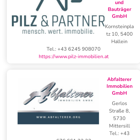
und
Bauträger
GmbH
Kornsteinpla
tz 10
,
5400
Hallein
Tel.:
+43 6245 908070
https://www.pilz-immobilien.at
Abfalterer
Immobilien
GmbH
Gerlos
Straße 8
,
5730
Mittersill
Tel.:
+43