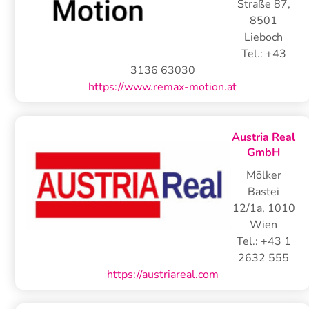
Straße 87
,
8501
Lieboch
Tel.:
+43
3136 63030
https://www.remax-motion.at
Austria Real
GmbH
Mölker
Bastei
12/1a
,
1010
Wien
Tel.:
+43 1
2632 555
https://austriareal.com