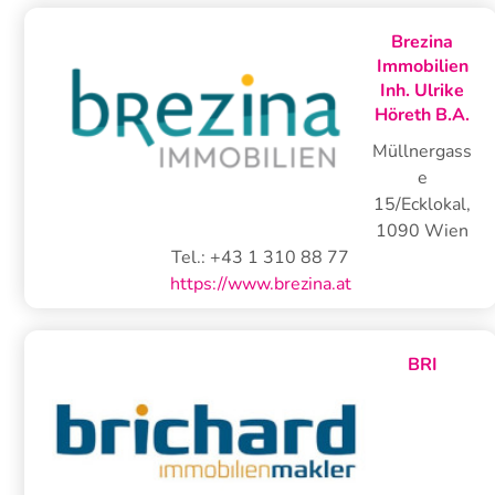
Brezina
Immobilien
Inh. Ulrike
Höreth B.A.
Müllnergass
e
15/Ecklokal
,
1090
Wien
Tel.:
+43 1 310 88 77
https://www.brezina.at
BRI