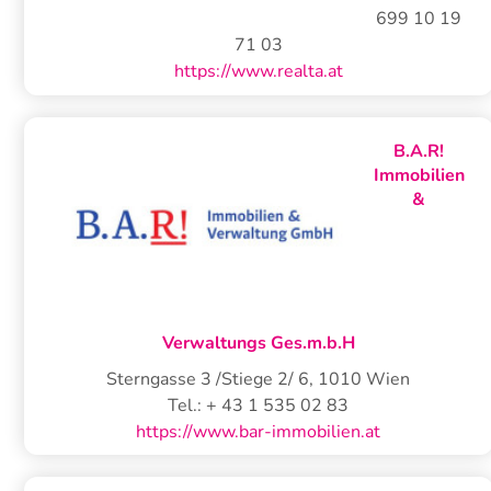
699 10 19
71 03
https://www.realta.at
B.A.R!
Immobilien
&
Verwaltungs Ges.m.b.H
Sterngasse 3 /Stiege 2/ 6
,
1010
Wien
Tel.:
+ 43 1 535 02 83
https://www.bar-immobilien.at