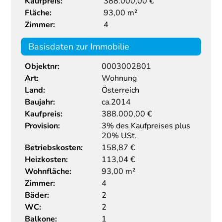
Kaufpreis:
388.000,00 €
Fläche:
93,00 m²
Zimmer:
4
Basisdaten zur Immobilie
Objektnr:
0003002801
Art:
Wohnung
Land:
Österreich
Baujahr:
ca.2014
Kaufpreis:
388.000,00
€
Provision:
3% des Kaufpreises plus
20% USt.
Betriebskosten:
158,87 €
Heizkosten:
113,04 €
Wohnfläche:
93,00 m²
Zimmer:
4
Bäder:
2
WC:
2
Balkone:
1