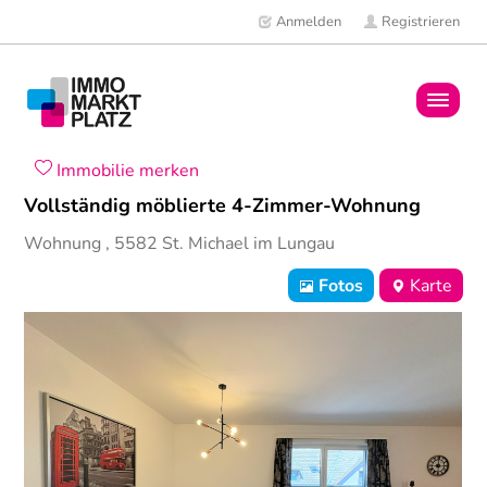
Anmelden
Registrieren
Home
Immobilie merken
Vollständig möblierte 4-Zimmer-Wohnung
Immobilien
Wohnung
,
5582
St. Michael im Lungau
Mitglieder
Fotos
Karte
News