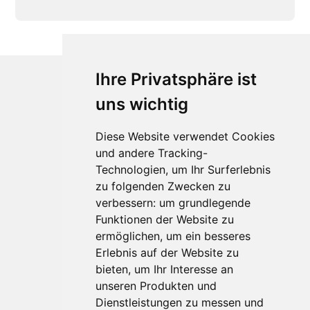
Ihre Privatsphäre ist
uns wichtig
Diese Website verwendet Cookies
und andere Tracking-
Technologien, um Ihr Surferlebnis
Für Makler:innen
zu folgenden Zwecken zu
verbessern:
um grundlegende
Über Uns
Funktionen der Website zu
Vorteile
ermöglichen
,
um ein besseres
Kontakt
Erlebnis auf der Website zu
Software Partner
bieten
,
um Ihr Interesse an
Teilnahme
unseren Produkten und
FAQ
Dienstleistungen zu messen und