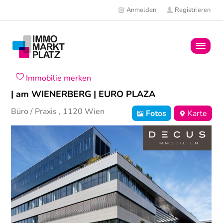
Anmelden
Registrieren
Home
Immobilie merken
| am WIENERBERG | EURO PLAZA
Immobilien
Büro / Praxis
,
1120
Wien
Fotos
Karte
Mitglieder
News