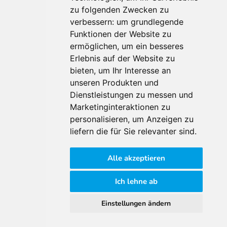
Für Makler:innen
zu folgenden Zwecken zu
verbessern:
um grundlegende
Über Uns
Funktionen der Website zu
Vorteile
ermöglichen
,
um ein besseres
Kontakt
Erlebnis auf der Website zu
Software Partner
bieten
,
um Ihr Interesse an
Teilnahme
unseren Produkten und
FAQ
Dienstleistungen zu messen und
Marketinginteraktionen zu
personalisieren
,
um Anzeigen zu
Für Makler:innen
liefern die für Sie relevanter sind
.
Impressum
Alle akzeptieren
AGB
Datenschutzklärung
Ich lehne ab
Cookie Richtlinie
Einstellungen ändern