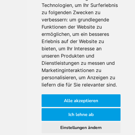
Technologien, um Ihr Surferlebnis
Für Makler:innen
zu folgenden Zwecken zu
verbessern:
um grundlegende
Über Uns
Funktionen der Website zu
Vorteile
ermöglichen
,
um ein besseres
Kontakt
Erlebnis auf der Website zu
Software Partner
bieten
,
um Ihr Interesse an
Teilnahme
unseren Produkten und
FAQ
Dienstleistungen zu messen und
Marketinginteraktionen zu
personalisieren
,
um Anzeigen zu
Für Makler:innen
liefern die für Sie relevanter sind
.
Impressum
Alle akzeptieren
AGB
Datenschutzklärung
Ich lehne ab
Cookie Richtlinie
Einstellungen ändern