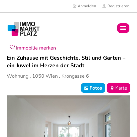
Anmelden
Registrieren
Home
Immobilie merken
Ein Zuhause mit Geschichte, Stil und Garten –
Immobilien
ein Juwel im Herzen der Stadt
Wohnung
,
1050
Wien
,
Krongasse 6
Mitglieder
Fotos
Karte
News