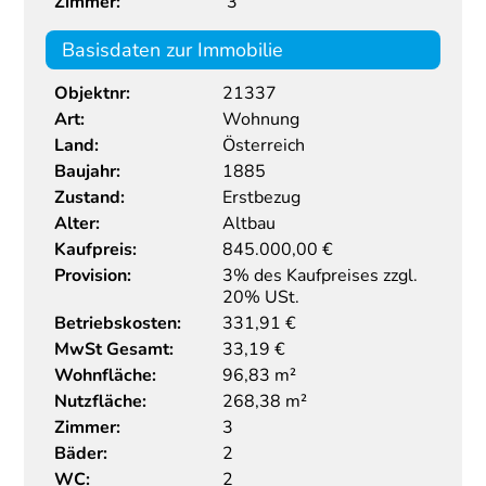
Zimmer:
3
Basisdaten zur Immobilie
Objektnr:
21337
Art:
Wohnung
Land:
Österreich
Baujahr:
1885
Zustand:
Erstbezug
Alter:
Altbau
Kaufpreis:
845.000,00
€
Provision:
3% des Kaufpreises zzgl.
20% USt.
Betriebskosten:
331,91 €
MwSt Gesamt:
33,19 €
Wohnfläche:
96,83 m²
Nutzfläche:
268,38 m²
Zimmer:
3
Bäder:
2
WC:
2