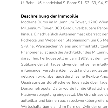
U-Bahn: U6 Handelskai S-Bahn: S1, S2, S3, S4, S
Beschreibung der Immobilie
Moderne Büros im Millennium Tower, 1200 Wien
Millennium Tower. 360 Grad unverbaubare Panora
hinaus. Einschließlich Antennenmast überragt de
Podrecca und Weber den Stephansdom um 65 Mete
Skyline, Wahrzeichen Wiens und Infrastrukturze
Phänomenal ist auch die Architektur des Millen
darauf hin. Fertiggestellt im Jahr 1999, ist der To
Stilikone der Jahrtausendwende: mit seiner intel
miteinander verschränkten, vollständig verglasten
getragen wird, aber auch durch seine flexible An
Quadratmeter Bürofläche verfügen alle über Tagesl
Donaumetropole. Dafür wurde für die Glasflächen 
Platinverspiegelung eingesetzt. Die Grundrisse 
aufteilbar und können auch stockwerkübergreifend
Wirtschaftsräume sind im Kern der Zylinder unte