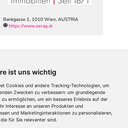
Bankgasse 1
,
1010
Wien, AUSTRIA
https://www.oerag.at
re ist uns wichtig
Immobilienmarktplatz Newsletter
Erhalten Sie regelmäßig Neuigkeiten und
et Cookies und andere Tracking-Technologien, um
Serviceangebote zu Themen rund um die
lgenden Zwecken zu verbessern:
um grundlegende
Immobilie.
e zu ermöglichen
,
um ein besseres Erlebnis auf der
hr Interesse an unseren Produkten und
ssen und Marketinginteraktionen zu personalisieren
,
die für Sie relevanter sind
.