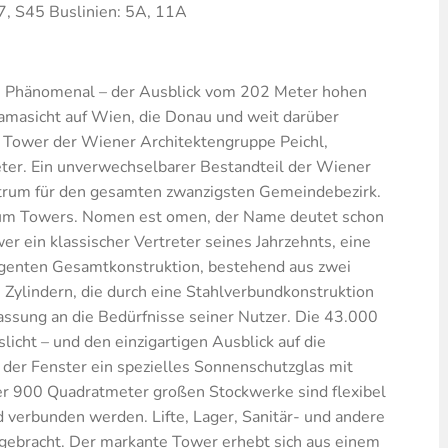
7, S45 Buslinien: 5A, 11A
 Phänomenal – der Ausblick vom 202 Meter hohen
masicht auf Wien, die Donau und weit darüber
r Tower der Wiener Architektengruppe Peichl,
r. Ein unverwechselbarer Bestandteil der Wiener
ntrum für den gesamten zwanzigsten Gemeindebezirk.
nium Towers. Nomen est omen, der Name deutet schon
wer ein klassischer Vertreter seines Jahrzehnts, eine
ligenten Gesamtkonstruktion, bestehend aus zwei
 Zylindern, die durch eine Stahlverbundkonstruktion
passung an die Bedürfnisse seiner Nutzer. Die 43.000
icht – und den einzigartigen Ausblick auf die
der Fenster ein spezielles Sonnenschutzglas mit
der 900 Quadratmeter großen Stockwerke sind flexibel
 verbunden werden. Lifte, Lager, Sanitär- und andere
rgebracht. Der markante Tower erhebt sich aus einem