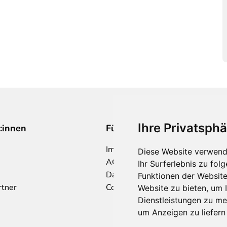
Ihre Privatsphä
:innen
Für Makler:innen
Impressum
Diese Website verwend
AGB
Ihr Surferlebnis zu fo
Datenschutzklärung
Funktionen der Websit
rtner
Cookie Richtlinie
Website zu bieten
,
um I
Dienstleistungen zu me
um Anzeigen zu liefern 