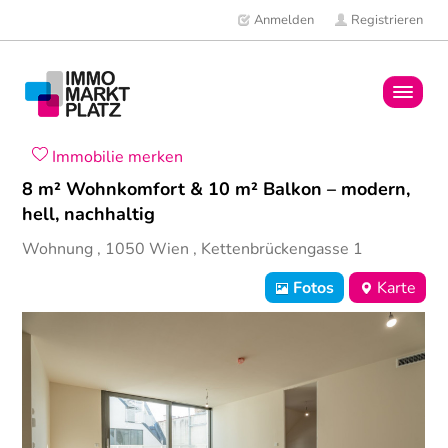
Anmelden
Registrieren
Home
Immobilie merken
8 m² Wohnkomfort & 10 m² Balkon – modern,
Immobilien
hell, nachhaltig
Wohnung
,
1050
Wien
,
Kettenbrückengasse 1
Mitglieder
Fotos
Karte
News