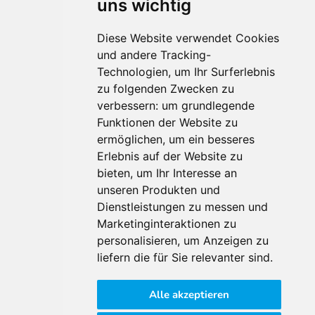
uns wichtig
Diese Website verwendet Cookies
und andere Tracking-
Technologien, um Ihr Surferlebnis
Für Makler:innen
zu folgenden Zwecken zu
verbessern:
um grundlegende
Über Uns
Funktionen der Website zu
Vorteile
ermöglichen
,
um ein besseres
Kontakt
Erlebnis auf der Website zu
Software Partner
bieten
,
um Ihr Interesse an
Teilnahme
unseren Produkten und
FAQ
Dienstleistungen zu messen und
Marketinginteraktionen zu
personalisieren
,
um Anzeigen zu
Für Makler:innen
liefern die für Sie relevanter sind
.
Impressum
Alle akzeptieren
AGB