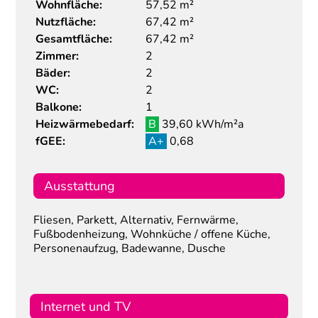
Wohnfläche:
57,52 m²
Nutzfläche:
67,42 m²
Gesamtfläche:
67,42 m²
Zimmer:
2
Bäder:
2
WC:
2
Balkone:
1
Heizwärmebedarf:
B
39,60 kWh/m²a
fGEE:
A+
0,68
Ausstattung
Fliesen, Parkett, Alternativ, Fernwärme,
Fußbodenheizung, Wohnküche / offene Küche,
Personenaufzug, Badewanne, Dusche
Internet und TV