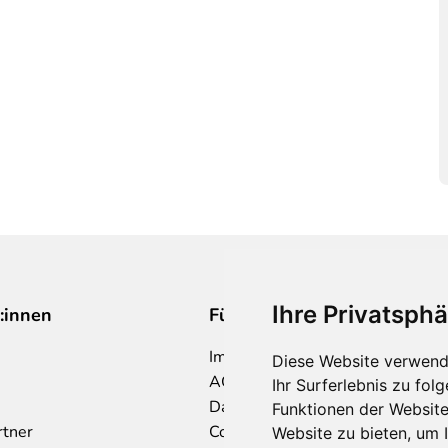
Ihre Privatsphä
:innen
Für Makler:innen
Impressum
Diese Website verwend
AGB
Ihr Surferlebnis zu fo
Datenschutzklärung
Funktionen der Websit
rtner
Cookie Richtlinie
Website zu bieten
,
um I