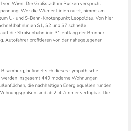
nd von Wien. Die Großstadt im Rücken verspricht
pannung. Wer die Wiener Linien nutzt, nimmt am
s zum U- und S-Bahn-Knotenpunkt Leopoldau. Von hier
Schnellbahnlinien S1, S2 und S7 schnelle
läuft die Straßenbahnlinie 31 entlang der Brünner
ng. Autofahrer profitieren von der nahegelegenen
g Bisamberg, befindet sich dieses sympathische
sse, werden insgesamt 440 moderne Wohnungen
ßenflächen, die nachhaltigen Energiequellen runden
Wohnungsgrößen sind ab 2-4 Zimmer verfügbar. Die