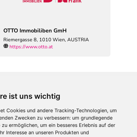
OTTO Immobiliben GmH
Riemergasse 8
,
1010
Wien, AUSTRIA
https://www.otto.at
re ist uns wichtig
Immobilienmarktplatz Newsletter
Erhalten Sie regelmäßig Neuigkeiten und
et Cookies und andere Tracking-Technologien, um
Serviceangebote zu Themen rund um die
lgenden Zwecken zu verbessern:
um grundlegende
Immobilie.
e zu ermöglichen
,
um ein besseres Erlebnis auf der
hr Interesse an unseren Produkten und