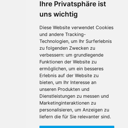
Ihre Privatsphäre ist
uns wichtig
Diese Website verwendet Cookies
und andere Tracking-
Technologien, um Ihr Surferlebnis
Für Makler:innen
zu folgenden Zwecken zu
verbessern:
um grundlegende
Über Uns
Funktionen der Website zu
Vorteile
ermöglichen
,
um ein besseres
Kontakt
Erlebnis auf der Website zu
Software Partner
bieten
,
um Ihr Interesse an
Teilnahme
unseren Produkten und
FAQ
Dienstleistungen zu messen und
Marketinginteraktionen zu
personalisieren
,
um Anzeigen zu
Für Makler:innen
liefern die für Sie relevanter sind
.
Impressum