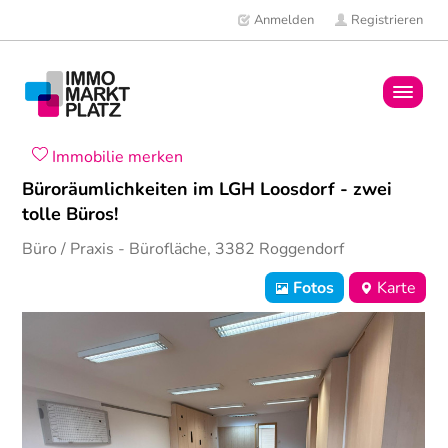
Anmelden
Registrieren
Home
Immobilie merken
Büroräumlichkeiten im LGH Loosdorf - zwei
Immobilien
tolle Büros!
Büro / Praxis
- Bürofläche,
3382
Roggendorf
Mitglieder
Fotos
Karte
News