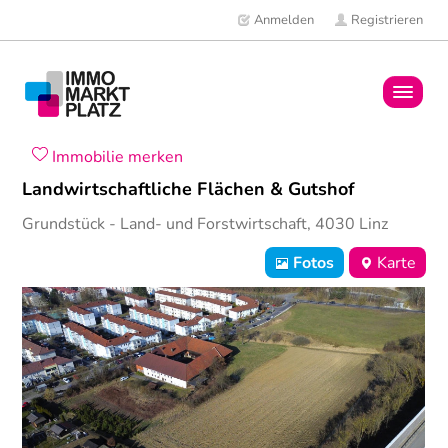
Anmelden
Registrieren
Home
Immobilie merken
Landwirtschaftliche Flächen & Gutshof
Immobilien
Grundstück
- Land- und Forstwirtschaft,
4030
Linz
Mitglieder
Fotos
Karte
News