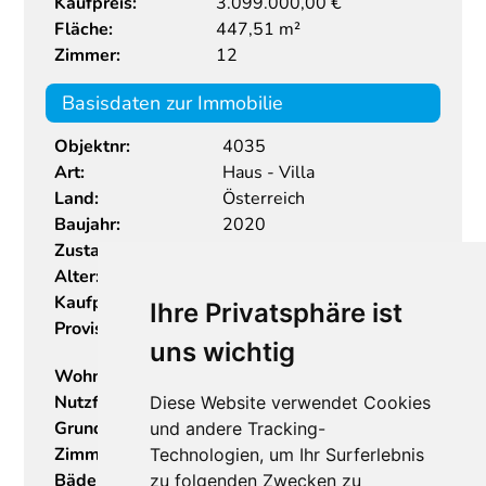
Kaufpreis:
3.099.000,00 €
Fläche:
447,51 m²
Zimmer:
12
Basisdaten zur Immobilie
Objektnr:
4035
Art:
Haus - Villa
Land:
Österreich
Baujahr:
2020
Zustand:
Neuwertig
Alter:
Neubau
Kaufpreis:
3.099.000,00
€
Ihre Privatsphäre ist
Provision:
111.564,00 € inkl. 20%
uns wichtig
USt.
Wohnfläche:
447,51 m²
Nutzfläche:
596,74 m²
Diese Website verwendet Cookies
Grundstücksfl.:
676,00 m²
und andere Tracking-
Zimmer:
12
Technologien, um Ihr Surferlebnis
Bäder:
5
zu folgenden Zwecken zu