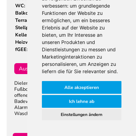
WC:
7
verbessern:
um grundlegende
Balkone:
1
Funktionen der Website zu
Terrassen:
1
ermöglichen
,
um ein besseres
Stellplätze:
2
Erlebnis auf der Website zu
Keller:
149,23 m²
bieten
,
um Ihr Interesse an
Heizwärmebedarf:
B
29,00 kWh/m²a
unseren Produkten und
fGEE:
A+
0,66
Dienstleistungen zu messen und
Marketinginteraktionen zu
personalisieren
,
um Anzeigen zu
Ausstattung
liefern die für Sie relevanter sind
.
Dielenboden, Fliesen, Gas, Solarenergie,
Alle akzeptieren
Fußbodenheizung, Einbauküche, Wohnküche /
offene Küche, Personenaufzug, Bad mit Fenster,
Badewanne, Dusche, Kabel/Satelliten-TV,
Ich lehne ab
Alarmanlage, Swimmingpool,
Wasch/Trockenraum
Einstellungen ändern