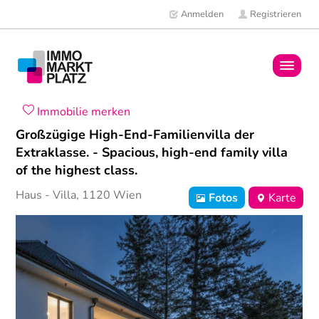
Anmelden
Registrieren
Home
Immobilie merken
Großzügige High-End-Familienvilla der
Immobilien
Extraklasse. - Spacious, high-end family villa
of the highest class.
Mitglieder
Haus
- Villa,
1120
Wien
Fotos
Karte
News