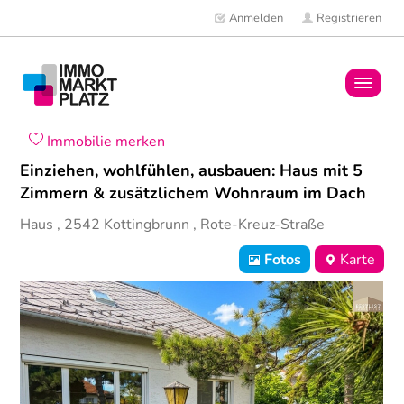
Anmelden
Registrieren
Home
Immobilie merken
Einziehen, wohlfühlen, ausbauen: Haus mit 5
Immobilien
Zimmern & zusätzlichem Wohnraum im Dach
Haus
,
2542
Kottingbrunn
,
Rote-Kreuz-Straße
Mitglieder
Fotos
Karte
News