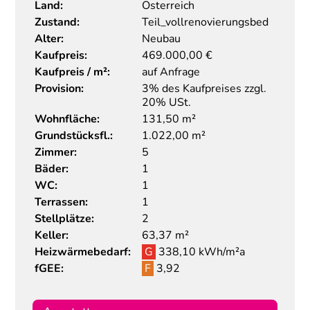
Land:
Österreich
Zustand:
Teil_vollrenovierungsbed
Alter:
Neubau
Kaufpreis:
469.000,00
€
Kaufpreis / m²:
auf Anfrage
Provision:
3% des Kaufpreises zzgl.
20% USt.
Wohnfläche:
131,50 m²
Grundstücksfl.:
1.022,00 m²
Zimmer:
5
Bäder:
1
WC:
1
Terrassen:
1
Stellplätze:
2
Keller:
63,37 m²
Heizwärmebedarf:
G
338,10 kWh/m²a
fGEE:
F
3,92