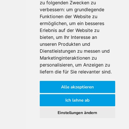
zu folgenden Zwecken zu
Für Makler:innen
verbessern:
um grundlegende
Über Uns
Funktionen der Website zu
Vorteile
ermöglichen
,
um ein besseres
Kontakt
Erlebnis auf der Website zu
Software Partner
bieten
,
um Ihr Interesse an
Teilnahme
unseren Produkten und
Dienstleistungen zu messen und
FAQ
Marketinginteraktionen zu
personalisieren
,
um Anzeigen zu
Für Makler:innen
liefern die für Sie relevanter sind
.
Impressum
Alle akzeptieren
AGB
Datenschutzklärung
Ich lehne ab
Cookie Richtlinie
Einstellungen ändern
© 2026 Immomarktplatz Österreich