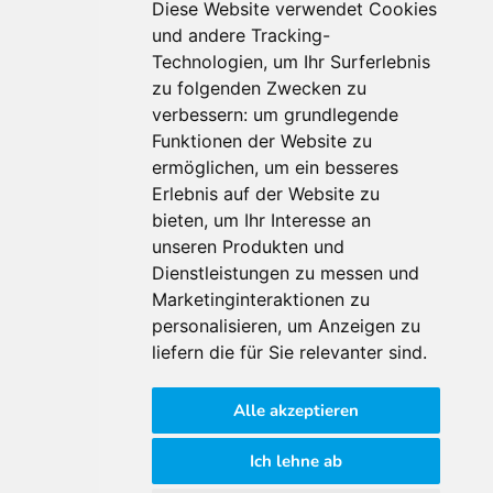
Diese Website verwendet Cookies
und andere Tracking-
Technologien, um Ihr Surferlebnis
zu folgenden Zwecken zu
Für Makler:innen
verbessern:
um grundlegende
Über Uns
Funktionen der Website zu
Vorteile
ermöglichen
,
um ein besseres
Kontakt
Erlebnis auf der Website zu
Software Partner
bieten
,
um Ihr Interesse an
Teilnahme
unseren Produkten und
Dienstleistungen zu messen und
FAQ
Marketinginteraktionen zu
personalisieren
,
um Anzeigen zu
Für Makler:innen
liefern die für Sie relevanter sind
.
Impressum
Alle akzeptieren
AGB
Datenschutzklärung
Ich lehne ab
Cookie Richtlinie