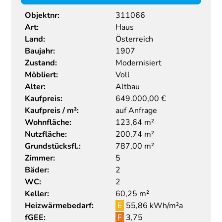
Objektnr:
311066
Art:
Haus
Land:
Österreich
Baujahr:
1907
Zustand:
Modernisiert
Möbliert:
Voll
Alter:
Altbau
Kaufpreis:
649.000,00
€
Kaufpreis / m²:
auf Anfrage
Wohnfläche:
123,64 m²
Nutzfläche:
200,74 m²
Grundstücksfl.:
787,00 m²
Zimmer:
5
Bäder:
2
WC:
2
Keller:
60,25 m²
Heizwärmebedarf:
E
55,86 kWh/m²a
fGEE:
F
3,75