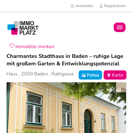
Anmelden
Registrieren
Home
Immobilie merken
Charmantes Stadthaus in Baden – ruhige Lage
Immobilien
mit großem Garten & Entwicklungspotenzial
Haus
,
2500
Baden
,
Rathgasse
Fotos
Karte
Mitglieder
News