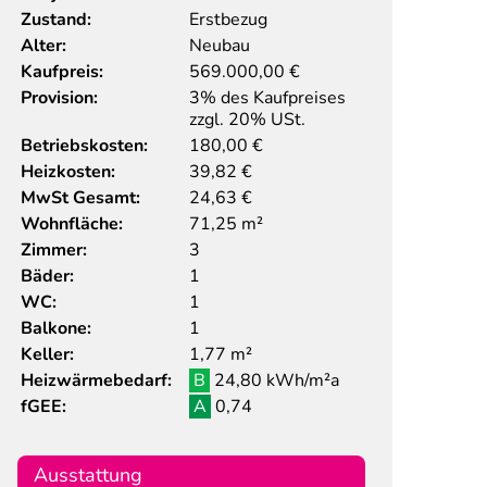
Zustand:
Erstbezug
Alter:
Neubau
Kaufpreis:
569.000,00
€
Provision:
3% des Kaufpreises
zzgl. 20% USt.
Betriebskosten:
180,00 €
Heizkosten:
39,82 €
MwSt Gesamt:
24,63 €
Wohnfläche:
71,25 m²
Zimmer:
3
Bäder:
1
WC:
1
Balkone:
1
Keller:
1,77 m²
Heizwärmebedarf:
B
24,80 kWh/m²a
fGEE:
A
0,74
Ausstattung