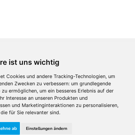
re ist uns wichtig
Immobilienmarktplatz Newsletter
Erhalten Sie regelmäßig Neuigkeiten und
et Cookies und andere Tracking-Technologien, um
Serviceangebote zu Themen rund um die
lgenden Zwecken zu verbessern:
um grundlegende
Immobilie.
e zu ermöglichen
,
um ein besseres Erlebnis auf der
hr Interesse an unseren Produkten und
ssen und Marketinginteraktionen zu personalisieren
,
die für Sie relevanter sind
.
lehne ab
Einstellungen ändern