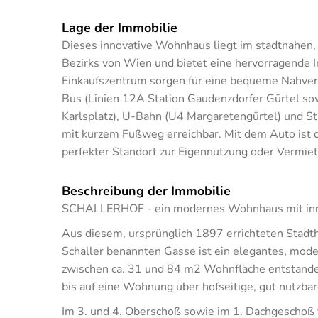
Lage der Immobilie
Dieses innovative Wohnhaus liegt im stadtnahen, 
Bezirks von Wien und bietet eine hervorragende I
Einkaufszentrum sorgen für eine bequeme Nahver
Bus (Linien 12A Station Gaudenzdorfer Gürtel so
Karlsplatz), U-Bahn (U4 Margaretengürtel) und St
mit kurzem Fußweg erreichbar. Mit dem Auto ist d
perfekter Standort zur Eigennutzung oder Vermie
Beschreibung der Immobilie
SCHALLERHOF - ein modernes Wohnhaus mit inno
Aus diesem, ursprünglich 1897 errichteten Stad
Schaller benannten Gasse ist ein elegantes, m
zwischen ca. 31 und 84 m2 Wohnfläche entstanden
bis auf eine Wohnung über hofseitige, gut nutzba
Im 3. und 4. Oberschoß sowie im 1. Dachgeschoß 