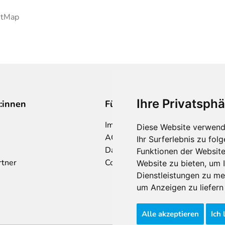
etMap
Ihre Privatsphä
:innen
Für Makler:innen
Impressum
Diese Website verwend
AGB
Ihr Surferlebnis zu fo
Datenschutzklärung
Funktionen der Websit
rtner
Cookie Richtlinie
Website zu bieten
,
um I
Dienstleistungen zu me
um Anzeigen zu liefern 
Alle akzeptieren
Ich 