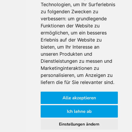
Technologien, um Ihr Surferlebnis
zu folgenden Zwecken zu
Für Makler:innen
verbessern:
um grundlegende
Über Uns
Funktionen der Website zu
Vorteile
ermöglichen
,
um ein besseres
Kontakt
Erlebnis auf der Website zu
Software Partner
bieten
,
um Ihr Interesse an
Teilnahme
unseren Produkten und
Dienstleistungen zu messen und
FAQ
Marketinginteraktionen zu
personalisieren
,
um Anzeigen zu
Für Makler:innen
liefern die für Sie relevanter sind
.
Impressum
Alle akzeptieren
AGB
Datenschutzklärung
Ich lehne ab
Cookie Richtlinie
Einstellungen ändern