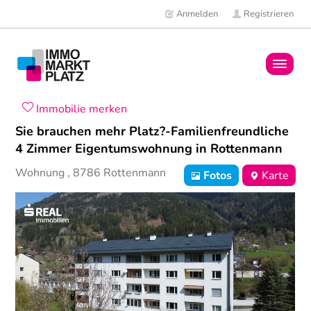
Anmelden
Registrieren
Home
Immobilie merken
Sie brauchen mehr Platz?-Familienfreundliche
Immobilien
4 Zimmer Eigentumswohnung in Rottenmann
Wohnung
,
8786
Rottenmann
Fotos
Karte
Mitglieder
News