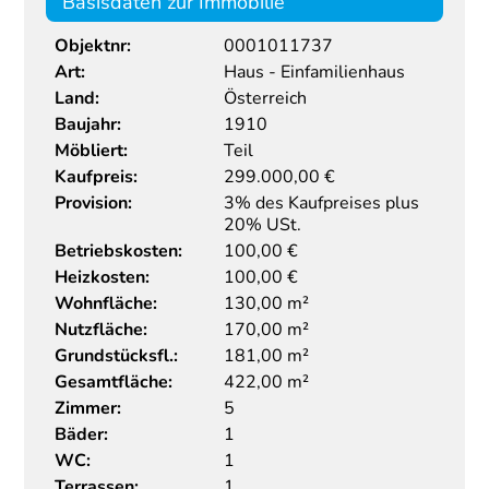
Basisdaten zur Immobilie
Objektnr:
0001011737
Art:
Haus - Einfamilienhaus
Land:
Österreich
Baujahr:
1910
Möbliert:
Teil
Kaufpreis:
299.000,00
€
Provision:
3% des Kaufpreises plus
20% USt.
Betriebskosten:
100,00 €
Heizkosten:
100,00 €
Wohnfläche:
130,00 m²
Nutzfläche:
170,00 m²
Grundstücksfl.:
181,00 m²
Gesamtfläche:
422,00 m²
Zimmer:
5
Bäder:
1
WC:
1
Terrassen:
1