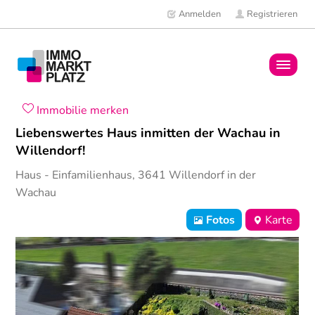
Anmelden
Registrieren
Home
Immobilie merken
Liebenswertes Haus inmitten der Wachau in
Immobilien
Willendorf!
Haus
- Einfamilienhaus,
3641
Willendorf in der
Mitglieder
Wachau
News
Fotos
Karte