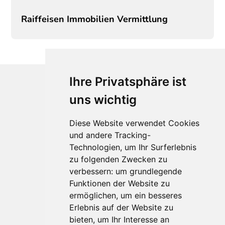
Raiffeisen Immobilien Vermittlung
Ihre Privatsphäre ist
uns wichtig
Diese Website verwendet Cookies
und andere Tracking-
Technologien, um Ihr Surferlebnis
Für Makler:innen
zu folgenden Zwecken zu
verbessern:
um grundlegende
Über Uns
Funktionen der Website zu
Vorteile
ermöglichen
,
um ein besseres
Kontakt
Erlebnis auf der Website zu
Software Partner
bieten
,
um Ihr Interesse an