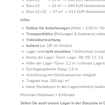
Büro Z3 = 25 m² -> 350 EUR Nettomietzins 
Büro Z1+Z2 = 37 m² -> 511 EUR Nettomietzin
Infos:
Rolltor für Anlieferungen
(Höhe = 3,00 m / Br
Transporthilfen
(Rollwagen & Sackkarre) steh
Videoüberwachung
beheizt
(ca. 18° im Winter)
Lager sind
nicht einsehba
r / Sichtschutz install
Breite der Lager-Türen: Lager 08, 09, 11, 12,
Höhe der Lager-Türen: 2,2 m / schmale Lagert
Durchgangsbreite Gang: 1,5 m
Anlieferung mit Kleintransporter möglich
Traglast max. 300 kg / m²
keine Steckdosen in den Lagereinheiten (auße
Minimale Mietdauer = 6 Monate
Sehen Sie auch unsere Lager in der Stauzone in G