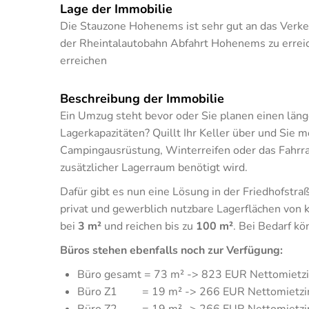
Lage der Immobilie
Die Stauzone Hohenems ist sehr gut an das Verk
der Rheintalautobahn Abfahrt Hohenems zu erreic
erreichen
Beschreibung der Immobilie
Ein Umzug steht bevor oder Sie planen einen län
Lagerkapazitäten? Quillt Ihr Keller über und Sie
Campingausrüstung, Winterreifen oder das Fahrra
zusätzlicher Lagerraum benötigt wird.
Dafür gibt es nun eine Lösung in der Friedhofst
privat und gewerblich nutzbare Lagerflächen von 
bei
3
m²
und reichen bis zu
100 m²
. Bei Bedarf kö
Büros stehen ebenfalls noch zur Verfügung:
Büro gesamt = 73 m² -> 823 EUR Nettomietzin
Büro Z1 = 19 m² -> 266 EUR Nettomietzins 
Büro Z2 = 19 m² -> 266 EUR Nettomietzins 