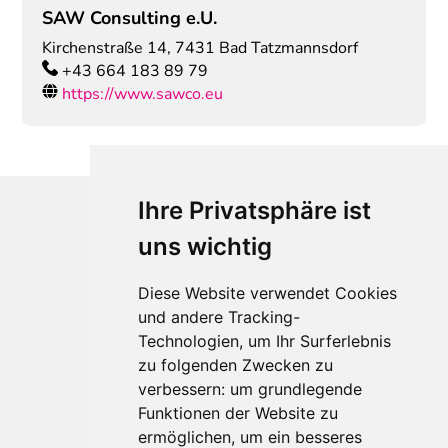
SAW Consulting e.U.
Kirchenstraße 14
,
7431
Bad Tatzmannsdorf
+43 664 183 89 79
https://www.sawco.eu
Ihre Privatsphäre ist
uns wichtig
Diese Website verwendet Cookies
und andere Tracking-
Technologien, um Ihr Surferlebnis
zu folgenden Zwecken zu
Für Makler:innen
verbessern:
um grundlegende
Über Uns
Funktionen der Website zu
Vorteile
ermöglichen
,
um ein besseres