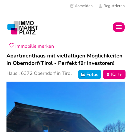
Anmelden
Registrieren
Home
Immobilie merken
Apartmenthaus mit vielfältigen Möglichkeiten
Immobilien
in Oberndorf/Tirol - Perfekt für Investoren!
Haus
,
6372
Oberndorf in Tirol
Fotos
Karte
Mitglieder
News