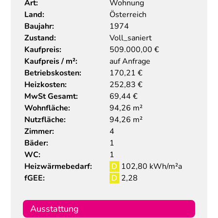
Art:
Wohnung
Land:
Österreich
Baujahr:
1974
Zustand:
Voll_saniert
Kaufpreis:
509.000,00
€
Kaufpreis / m²:
auf Anfrage
Betriebskosten:
170,21 €
Heizkosten:
252,83 €
MwSt Gesamt:
69,44 €
Wohnfläche:
94,26 m²
Nutzfläche:
94,26 m²
Zimmer:
4
Bäder:
1
WC:
1
Heizwärmebedarf:
D
102,80 kWh/m²a
fGEE:
D
2,28
Ausstattung