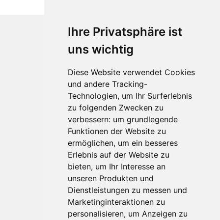
Ihre Privatsphäre ist
uns wichtig
Diese Website verwendet Cookies
und andere Tracking-
Technologien, um Ihr Surferlebnis
zu folgenden Zwecken zu
Für Makler:innen
verbessern:
um grundlegende
Über Uns
Funktionen der Website zu
Vorteile
ermöglichen
,
um ein besseres
Kontakt
Erlebnis auf der Website zu
Software Partner
bieten
,
um Ihr Interesse an
Teilnahme
unseren Produkten und
Dienstleistungen zu messen und
FAQ
Marketinginteraktionen zu
personalisieren
,
um Anzeigen zu