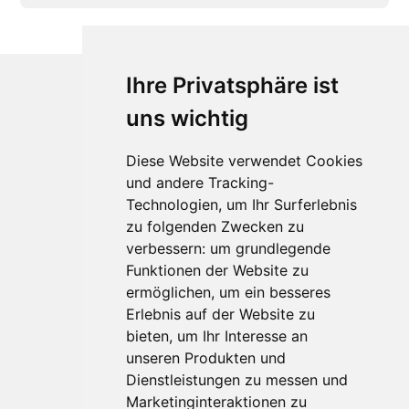
Ihre Privatsphäre ist
uns wichtig
Diese Website verwendet Cookies
und andere Tracking-
Technologien, um Ihr Surferlebnis
Für Makler:innen
zu folgenden Zwecken zu
verbessern:
um grundlegende
Über Uns
Funktionen der Website zu
Vorteile
ermöglichen
,
um ein besseres
Kontakt
Erlebnis auf der Website zu
Software Partner
bieten
,
um Ihr Interesse an
Teilnahme
unseren Produkten und
FAQ
Dienstleistungen zu messen und
Marketinginteraktionen zu