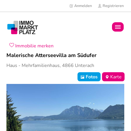
Anmelden
Registrieren
Home
Immobilie merken
Malerische Atterseevilla am Südufer
Immobilien
Haus
- Mehrfamilienhaus,
4866
Unterach
Mitglieder
Fotos
Karte
News