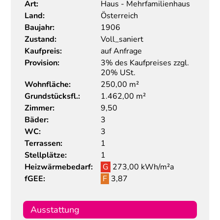
Art:
Haus - Mehrfamilienhaus
Land:
Österreich
Baujahr:
1906
Zustand:
Voll_saniert
Kaufpreis:
auf Anfrage
Provision:
3% des Kaufpreises zzgl.
20% USt.
Wohnfläche:
250,00 m²
Grundstücksfl.:
1.462,00 m²
Zimmer:
9,50
Bäder:
3
WC:
3
Terrassen:
1
Stellplätze:
1
Heizwärmebedarf:
G
273,00 kWh/m²a
fGEE:
F
3,87
Ausstattung