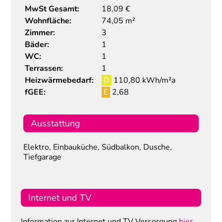
MwSt Gesamt:
18,09 €
Wohnfläche:
74,05 m²
Zimmer:
3
Bäder:
1
WC:
1
Terrassen:
1
Heizwärmebedarf:
D
110,80 kWh/m²a
fGEE:
E
2,68
Ausstattung
Elektro, Einbauküche, Südbalkon, Dusche,
Tiefgarage
Internet und TV
Information zur Internet und TV Versorgung
hier