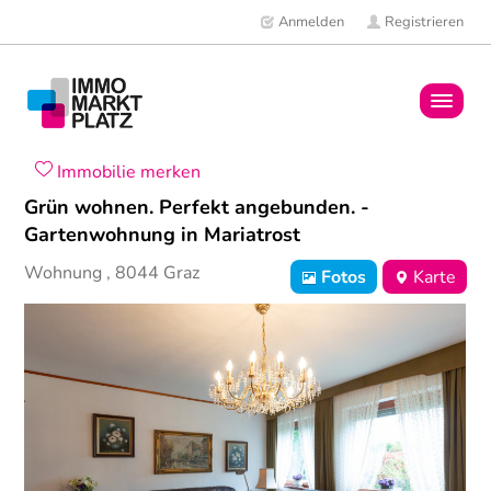
Anmelden
Registrieren
Home
Immobilie merken
Grün wohnen. Perfekt angebunden. -
Immobilien
Gartenwohnung in Mariatrost
Wohnung
,
8044
Graz
Fotos
Karte
Mitglieder
News