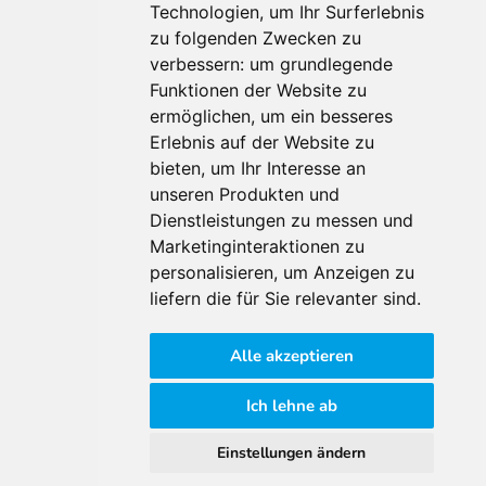
Technologien, um Ihr Surferlebnis
zu folgenden Zwecken zu
Für Makler:innen
verbessern:
um grundlegende
Über Uns
Funktionen der Website zu
Vorteile
ermöglichen
,
um ein besseres
Kontakt
Erlebnis auf der Website zu
Software Partner
bieten
,
um Ihr Interesse an
Teilnahme
unseren Produkten und
Dienstleistungen zu messen und
FAQ
Marketinginteraktionen zu
personalisieren
,
um Anzeigen zu
Für Makler:innen
liefern die für Sie relevanter sind
.
Impressum
Alle akzeptieren
AGB
Datenschutzklärung
Ich lehne ab
Cookie Richtlinie
Einstellungen ändern