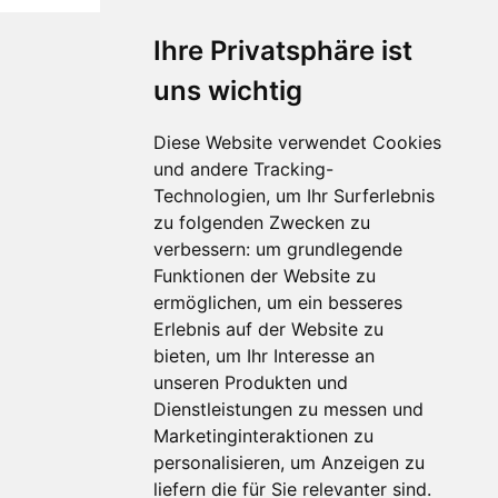
Ihre Privatsphäre ist
uns wichtig
Diese Website verwendet Cookies
und andere Tracking-
Technologien, um Ihr Surferlebnis
zu folgenden Zwecken zu
Für Makler:innen
verbessern:
um grundlegende
Über Uns
Funktionen der Website zu
Vorteile
ermöglichen
,
um ein besseres
Kontakt
Erlebnis auf der Website zu
Software Partner
bieten
,
um Ihr Interesse an
Teilnahme
unseren Produkten und
Dienstleistungen zu messen und
FAQ
Marketinginteraktionen zu
personalisieren
,
um Anzeigen zu
Für Makler:innen
liefern die für Sie relevanter sind
.