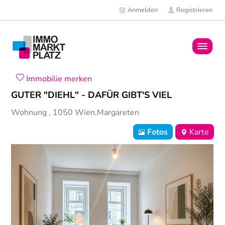
Anmelden
Registrieren
Home
Immobilie merken
GUTER "DIEHL" - DAFÜR GIBT'S VIEL
Immobilien
Wohnung
,
1050
Wien,Margareten
Mitglieder
Fotos
Karte
News