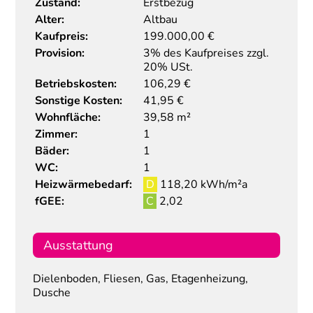
Zustand:
Erstbezug
Alter:
Altbau
Kaufpreis:
199.000,00
€
Provision:
3% des Kaufpreises zzgl.
20% USt.
Betriebskosten:
106,29 €
Sonstige Kosten:
41,95 €
Wohnfläche:
39,58 m²
Zimmer:
1
Bäder:
1
WC:
1
Heizwärmebedarf:
D
118,20 kWh/m²a
fGEE:
C
2,02
Ausstattung
Dielenboden, Fliesen, Gas, Etagenheizung,
Dusche