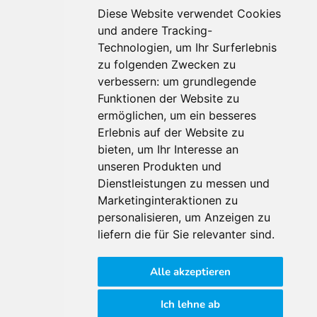
Diese Website verwendet Cookies
und andere Tracking-
Technologien, um Ihr Surferlebnis
zu folgenden Zwecken zu
Für Makler:innen
verbessern:
um grundlegende
Über Uns
Funktionen der Website zu
Vorteile
ermöglichen
,
um ein besseres
Kontakt
Erlebnis auf der Website zu
Software Partner
bieten
,
um Ihr Interesse an
Teilnahme
unseren Produkten und
Dienstleistungen zu messen und
FAQ
Marketinginteraktionen zu
personalisieren
,
um Anzeigen zu
Für Makler:innen
liefern die für Sie relevanter sind
.
Impressum
Alle akzeptieren
AGB
Datenschutzklärung
Ich lehne ab
Cookie Richtlinie