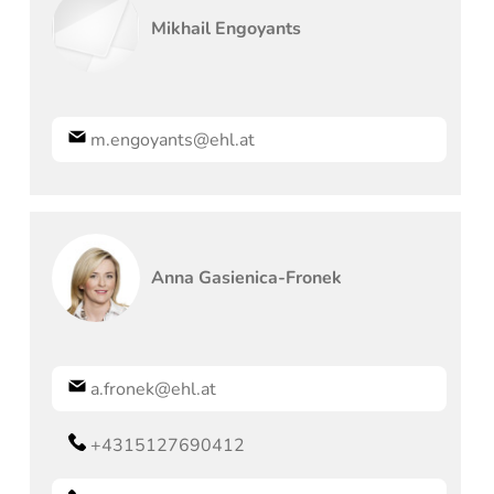
Mikhail
Engoyants
m.engoyants@ehl.at
Anna
Gasienica-Fronek
a.fronek@ehl.at
+4315127690412