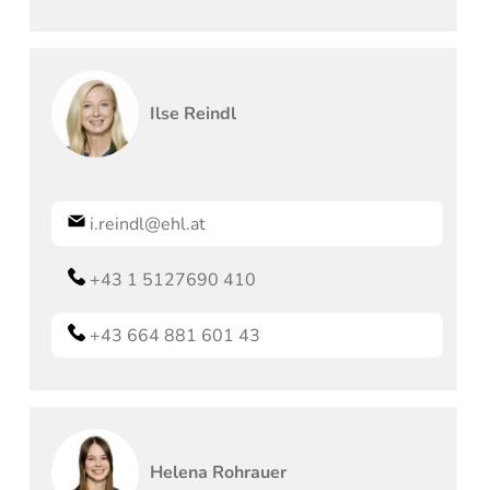
Ilse
Reindl
i.reindl@ehl.at
+43 1 5127690 410
+43 664 881 601 43
Helena
Rohrauer