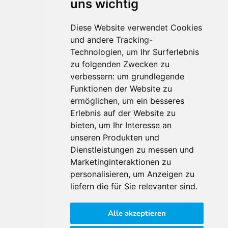
uns wichtig
Diese Website verwendet Cookies
und andere Tracking-
Technologien, um Ihr Surferlebnis
Für Makler:innen
zu folgenden Zwecken zu
verbessern:
um grundlegende
Über Uns
Funktionen der Website zu
Vorteile
ermöglichen
,
um ein besseres
Kontakt
Erlebnis auf der Website zu
Software Partner
bieten
,
um Ihr Interesse an
Teilnahme
unseren Produkten und
FAQ
Dienstleistungen zu messen und
Marketinginteraktionen zu
personalisieren
,
um Anzeigen zu
Für Makler:innen
liefern die für Sie relevanter sind
.
Impressum
Alle akzeptieren
AGB