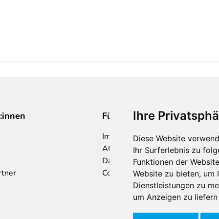
Ihre Privatsphä
:innen
Für Makler:innen
Impressum
Diese Website verwend
AGB
Ihr Surferlebnis zu fo
Datenschutzklärung
Funktionen der Websit
rtner
Cookie Richtlinie
Website zu bieten
,
um I
Dienstleistungen zu me
um Anzeigen zu liefern 