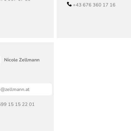
+43 676 360 17 16
Nicole
Zellmann
e@zellmann.at
699 15 15 22 01