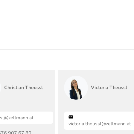
Christian
Theussl
Victoria
Theussl
sl@zellmann.at
victoria.theussl@zellmann.at
676 907 67 80