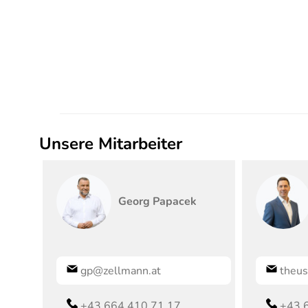
Unsere Mitarbeiter
Georg
Papacek
gp@zellmann.at
theus
+43 664 410 71 17
+43 