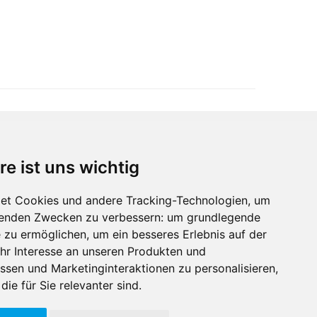
re ist uns wichtig
Immobilienmarktplatz Newsletter
Erhalten Sie regelmäßig Neuigkeiten und
et Cookies und andere Tracking-Technologien, um
Serviceangebote zu Themen rund um die
lgenden Zwecken zu verbessern:
um grundlegende
Immobilie.
e zu ermöglichen
,
um ein besseres Erlebnis auf der
hr Interesse an unseren Produkten und
ssen und Marketinginteraktionen zu personalisieren
,
die für Sie relevanter sind
.