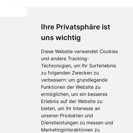
Ihre Privatsphäre ist
uns wichtig
Diese Website verwendet Cookies
und andere Tracking-
Technologien, um Ihr Surferlebnis
zu folgenden Zwecken zu
Für Makler:innen
verbessern:
um grundlegende
Über Uns
Funktionen der Website zu
Vorteile
ermöglichen
,
um ein besseres
Kontakt
Erlebnis auf der Website zu
Software Partner
bieten
,
um Ihr Interesse an
Teilnahme
unseren Produkten und
Dienstleistungen zu messen und
FAQ
Marketinginteraktionen zu