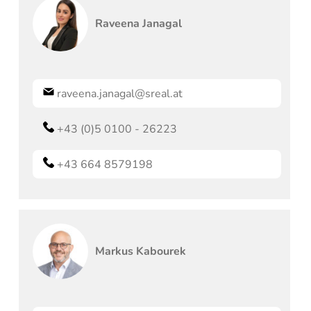
Raveena
Janagal
raveena.janagal@sreal.at
+43 (0)5 0100 - 26223
+43 664 8579198
Markus
Kabourek