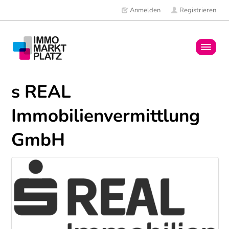
Anmelden
Registrieren
Home
s REAL
Immobilien
Immobilienvermittlung
Mitglieder
GmbH
News