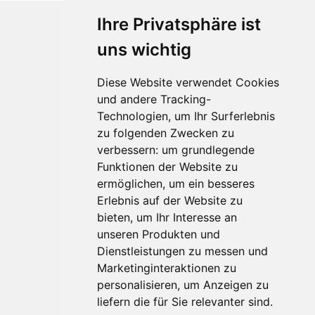
Ihre Privatsphäre ist
uns wichtig
Diese Website verwendet Cookies
und andere Tracking-
Technologien, um Ihr Surferlebnis
zu folgenden Zwecken zu
Für Makler:innen
verbessern:
um grundlegende
Über Uns
Funktionen der Website zu
Vorteile
ermöglichen
,
um ein besseres
Kontakt
Erlebnis auf der Website zu
Software Partner
bieten
,
um Ihr Interesse an
Teilnahme
unseren Produkten und
Dienstleistungen zu messen und
FAQ
Marketinginteraktionen zu
personalisieren
,
um Anzeigen zu
Für Makler:innen
liefern die für Sie relevanter sind
.