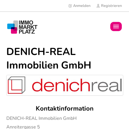
Anmelden
Registrieren
Home
DENICH-REAL
Immobilien
Immobilien GmbH
Mitglieder
News
Kontaktinformation
DENICH-REAL Immobilien GmbH
Anreitergasse 5