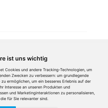
re ist uns wichtig
Immobilienmarktplatz Newsletter
Erhalten Sie regelmäßig Neuigkeiten und
et Cookies und andere Tracking-Technologien, um
Serviceangebote zu Themen rund um die
lgenden Zwecken zu verbessern:
um grundlegende
Immobilie.
e zu ermöglichen
,
um ein besseres Erlebnis auf der
hr Interesse an unseren Produkten und
ssen und Marketinginteraktionen zu personalisieren
,
die für Sie relevanter sind
.