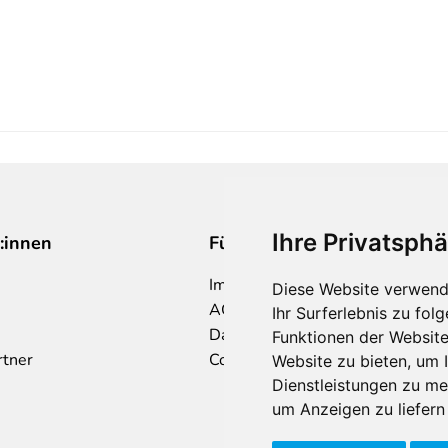
Ihre Privatsphä
:innen
Für Makler:innen
Impressum
Diese Website verwend
AGB
Ihr Surferlebnis zu fo
Datenschutzklärung
Funktionen der Websit
rtner
Cookie Richtlinie
Website zu bieten
,
um I
Dienstleistungen zu me
um Anzeigen zu liefern 