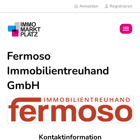
Anmelden
Registrieren
Home
Fermoso
Immobilien
Immobilientreuhand
Mitglieder
GmbH
News
Kontaktinformation