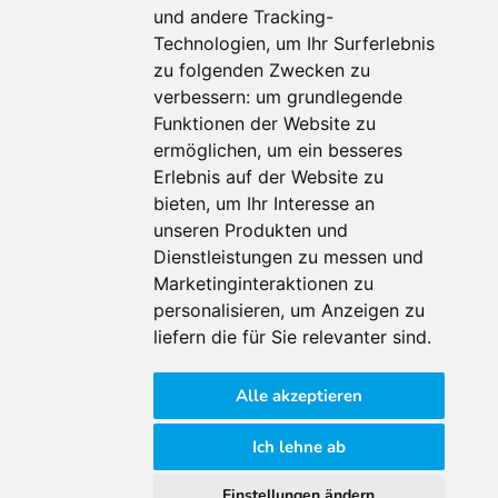
und andere Tracking-
Technologien, um Ihr Surferlebnis
zu folgenden Zwecken zu
Für Makler:innen
verbessern:
um grundlegende
Über Uns
Funktionen der Website zu
Vorteile
ermöglichen
,
um ein besseres
Kontakt
Erlebnis auf der Website zu
Software Partner
bieten
,
um Ihr Interesse an
Teilnahme
unseren Produkten und
Dienstleistungen zu messen und
FAQ
Marketinginteraktionen zu
personalisieren
,
um Anzeigen zu
Für Makler:innen
liefern die für Sie relevanter sind
.
Impressum
Alle akzeptieren
AGB
Datenschutzklärung
Ich lehne ab
Cookie Richtlinie
Einstellungen ändern