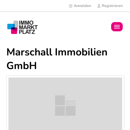
Anmelden
Registrieren
Home
Marschall Immobilien
Immobilien
GmbH
Mitglieder
News