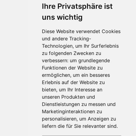
Ihre Privatsphäre ist
uns wichtig
Diese Website verwendet Cookies
und andere Tracking-
Technologien, um Ihr Surferlebnis
Für Makler:innen
zu folgenden Zwecken zu
verbessern:
um grundlegende
Über Uns
Funktionen der Website zu
Vorteile
ermöglichen
,
um ein besseres
Kontakt
Erlebnis auf der Website zu
Software Partner
bieten
,
um Ihr Interesse an
Teilnahme
unseren Produkten und
FAQ
Dienstleistungen zu messen und
Marketinginteraktionen zu
personalisieren
,
um Anzeigen zu
Für Makler:innen
liefern die für Sie relevanter sind
.