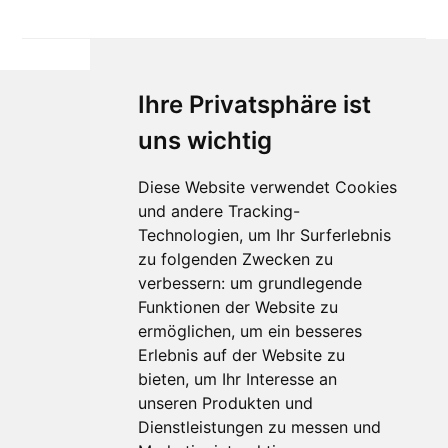
Ihre Privatsphäre ist
uns wichtig
Diese Website verwendet Cookies
und andere Tracking-
Technologien, um Ihr Surferlebnis
zu folgenden Zwecken zu
Für Makler:innen
verbessern:
um grundlegende
Über Uns
Funktionen der Website zu
Vorteile
ermöglichen
,
um ein besseres
Kontakt
Erlebnis auf der Website zu
Software Partner
bieten
,
um Ihr Interesse an
Teilnahme
unseren Produkten und
Dienstleistungen zu messen und
FAQ