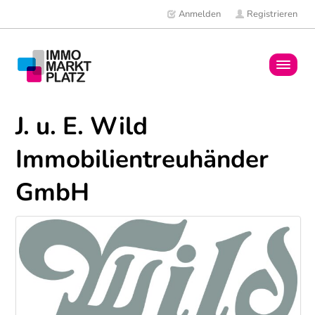
Anmelden
Registrieren
Home
J. u. E. Wild
Immobilien
Immobilientreuhänder
Mitglieder
GmbH
News