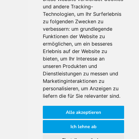
und andere Tracking-
Technologien, um Ihr Surferlebnis
Für Makler:innen
zu folgenden Zwecken zu
verbessern:
um grundlegende
Über Uns
Funktionen der Website zu
Vorteile
ermöglichen
,
um ein besseres
Kontakt
Erlebnis auf der Website zu
Software Partner
bieten
,
um Ihr Interesse an
Teilnahme
unseren Produkten und
FAQ
Dienstleistungen zu messen und
Marketinginteraktionen zu
personalisieren
,
um Anzeigen zu
Für Makler:innen
liefern die für Sie relevanter sind
.
Impressum
Alle akzeptieren
AGB
Datenschutzklärung
Ich lehne ab
Cookie Richtlinie