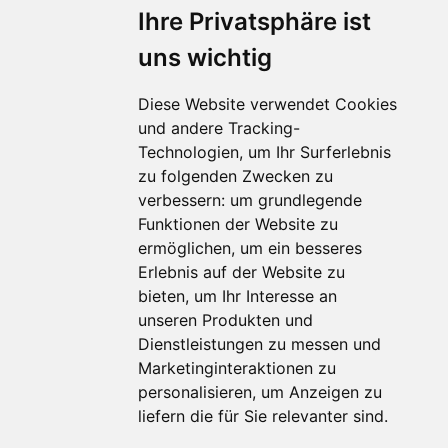
Ihre Privatsphäre ist
uns wichtig
Diese Website verwendet Cookies
und andere Tracking-
Technologien, um Ihr Surferlebnis
zu folgenden Zwecken zu
Für Makler:innen
verbessern:
um grundlegende
Über Uns
Funktionen der Website zu
Vorteile
ermöglichen
,
um ein besseres
Kontakt
Erlebnis auf der Website zu
Software Partner
bieten
,
um Ihr Interesse an
Teilnahme
unseren Produkten und
Dienstleistungen zu messen und
FAQ
Marketinginteraktionen zu
personalisieren
,
um Anzeigen zu
Für Makler:innen
liefern die für Sie relevanter sind
.