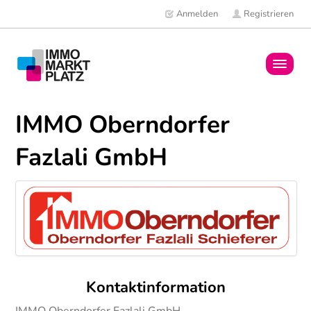
Anmelden
Registrieren
Home
IMMO Oberndorfer
Immobilien
Fazlali GmbH
Mitglieder
News
Kontaktinformation