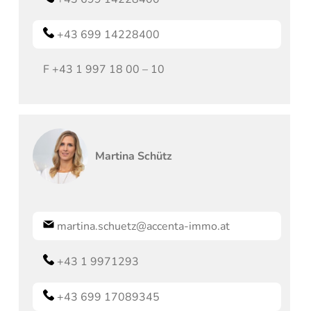
+43 699 14228400
F
+43 1 997 18 00 – 10
Martina
Schütz
martina.schuetz@accenta-immo.at
+43 1 9971293
+43 699 17089345