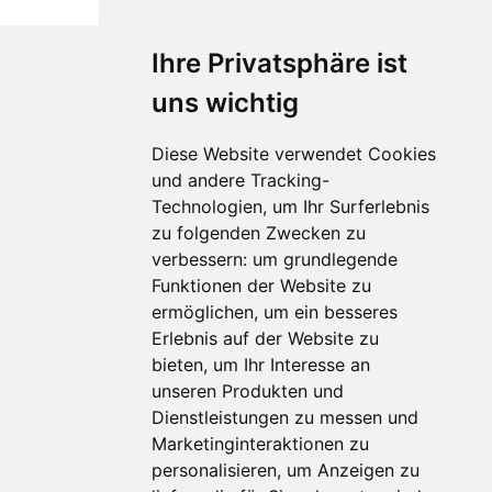
Ihre Privatsphäre ist
uns wichtig
Diese Website verwendet Cookies
und andere Tracking-
Technologien, um Ihr Surferlebnis
Für Makler:innen
zu folgenden Zwecken zu
verbessern:
um grundlegende
Über Uns
Funktionen der Website zu
Vorteile
ermöglichen
,
um ein besseres
Kontakt
Erlebnis auf der Website zu
Software Partner
bieten
,
um Ihr Interesse an
Teilnahme
unseren Produkten und
FAQ
Dienstleistungen zu messen und
Marketinginteraktionen zu
personalisieren
,
um Anzeigen zu
Für Makler:innen