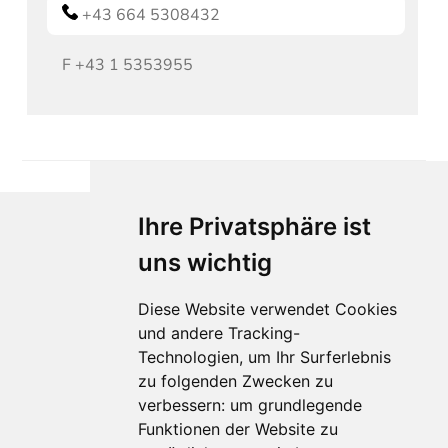
+43 664 5308432
F
+43 1 5353955
Ihre Privatsphäre ist
uns wichtig
Diese Website verwendet Cookies
und andere Tracking-
Technologien, um Ihr Surferlebnis
Für Makler:innen
zu folgenden Zwecken zu
verbessern:
um grundlegende
Über Uns
Funktionen der Website zu