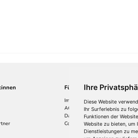
Ihre Privatsphä
:innen
Für Makler:innen
Impressum
Diese Website verwend
AGB
Ihr Surferlebnis zu fo
Datenschutzklärung
Funktionen der Websit
rtner
Cookie Richtlinie
Website zu bieten
,
um I
Dienstleistungen zu me