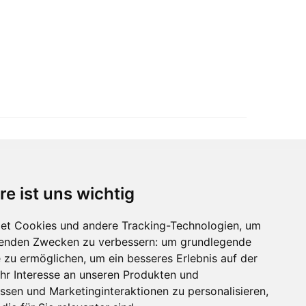
re ist uns wichtig
Immobilienmarktplatz Newsletter
Erhalten Sie regelmäßig Neuigkeiten und
et Cookies und andere Tracking-Technologien, um
Serviceangebote zu Themen rund um die
lgenden Zwecken zu verbessern:
um grundlegende
Immobilie.
e zu ermöglichen
,
um ein besseres Erlebnis auf der
hr Interesse an unseren Produkten und
ssen und Marketinginteraktionen zu personalisieren
,