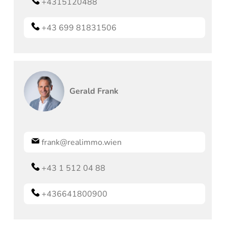
+4315120488
+43 699 81831506
Gerald
Frank
frank@realimmo.wien
+43 1 512 04 88
+436641800900