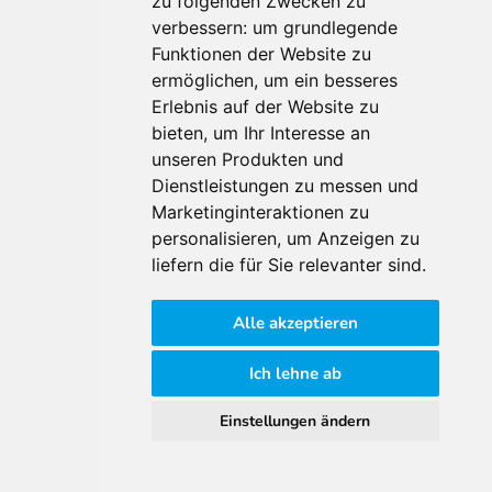
zu folgenden Zwecken zu
Für Makler:innen
verbessern:
um grundlegende
Über Uns
Funktionen der Website zu
Vorteile
ermöglichen
,
um ein besseres
Kontakt
Erlebnis auf der Website zu
Software Partner
bieten
,
um Ihr Interesse an
Teilnahme
unseren Produkten und
Dienstleistungen zu messen und
FAQ
Marketinginteraktionen zu
personalisieren
,
um Anzeigen zu
Für Makler:innen
liefern die für Sie relevanter sind
.
Impressum
Alle akzeptieren
AGB
Datenschutzklärung
Ich lehne ab
Cookie Richtlinie
Einstellungen ändern
© 2026 Immomarktplatz Österreich