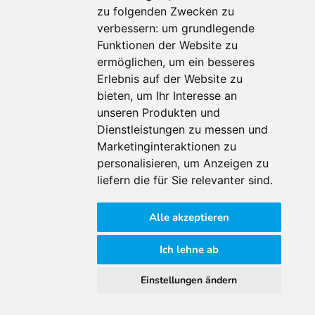
zu folgenden Zwecken zu
Für Makler:innen
verbessern:
um grundlegende
Über Uns
Funktionen der Website zu
Vorteile
ermöglichen
,
um ein besseres
Kontakt
Erlebnis auf der Website zu
Software Partner
bieten
,
um Ihr Interesse an
Teilnahme
unseren Produkten und
Dienstleistungen zu messen und
FAQ
Marketinginteraktionen zu
personalisieren
,
um Anzeigen zu
Für Makler:innen
liefern die für Sie relevanter sind
.
Impressum
Alle akzeptieren
AGB
Datenschutzklärung
Ich lehne ab
Cookie Richtlinie
Einstellungen ändern