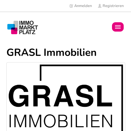
Anmelden
Registrieren
Home
GRASL Immobilien
Immobilien
Mitglieder
News