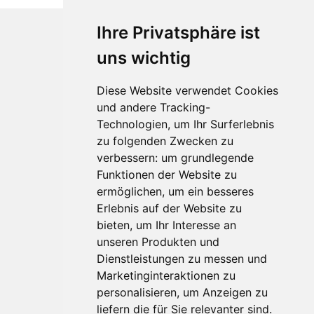
Ihre Privatsphäre ist
uns wichtig
Diese Website verwendet Cookies
und andere Tracking-
Technologien, um Ihr Surferlebnis
zu folgenden Zwecken zu
Für Makler:innen
verbessern:
um grundlegende
Über Uns
Funktionen der Website zu
Vorteile
ermöglichen
,
um ein besseres
Kontakt
Erlebnis auf der Website zu
Software Partner
bieten
,
um Ihr Interesse an
Teilnahme
unseren Produkten und
Dienstleistungen zu messen und
FAQ
Marketinginteraktionen zu
personalisieren
,
um Anzeigen zu
Für Makler:innen
liefern die für Sie relevanter sind
.