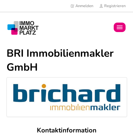
Anmelden
Registrieren
Home
BRI Immobilienmakler
Immobilien
GmbH
Mitglieder
News
Kontaktinformation