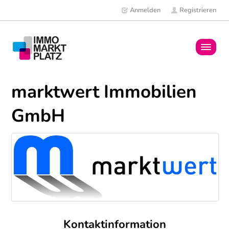
Anmelden
Registrieren
Home
marktwert Immobilien
Immobilien
GmbH
Mitglieder
News
Kontaktinformation