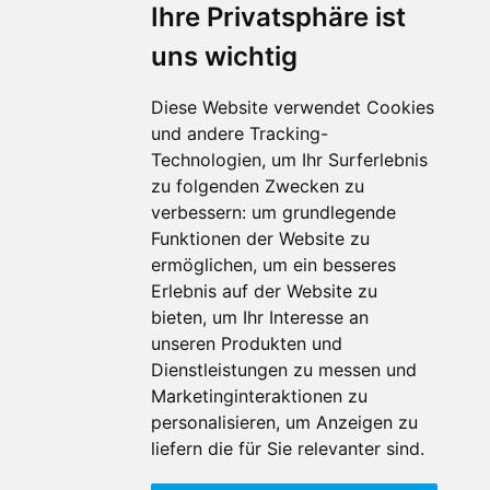
Ihre Privatsphäre ist
uns wichtig
Diese Website verwendet Cookies
und andere Tracking-
Technologien, um Ihr Surferlebnis
zu folgenden Zwecken zu
Für Makler:innen
verbessern:
um grundlegende
Über Uns
Funktionen der Website zu
Vorteile
ermöglichen
,
um ein besseres
Kontakt
Erlebnis auf der Website zu
Software Partner
bieten
,
um Ihr Interesse an
Teilnahme
unseren Produkten und
Dienstleistungen zu messen und
FAQ
Marketinginteraktionen zu
personalisieren
,
um Anzeigen zu
Für Makler:innen
liefern die für Sie relevanter sind
.
Impressum