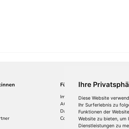
Ihre Privatsphä
:innen
Für Makler:innen
Impressum
Diese Website verwend
AGB
Ihr Surferlebnis zu fo
Datenschutzklärung
Funktionen der Websit
rtner
Cookie Richtlinie
Website zu bieten
,
um I
Dienstleistungen zu me