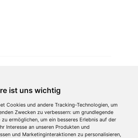
re ist uns wichtig
Immobilienmarktplatz Newsletter
Erhalten Sie regelmäßig Neuigkeiten und
et Cookies und andere Tracking-Technologien, um
Serviceangebote zu Themen rund um die
lgenden Zwecken zu verbessern:
um grundlegende
Immobilie.
e zu ermöglichen
,
um ein besseres Erlebnis auf der
hr Interesse an unseren Produkten und
ssen und Marketinginteraktionen zu personalisieren
,