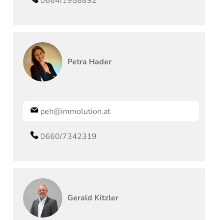
0664/1958892
Petra
Hader
peh@immolution.at
0660/7342319
Gerald
Kitzler