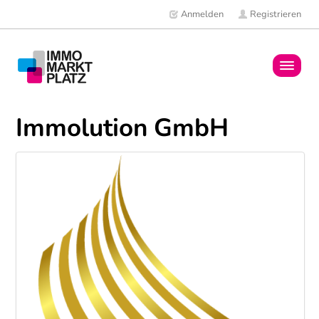
Anmelden
Registrieren
Home
Immolution GmbH
Immobilien
Mitglieder
News