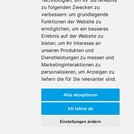
Technologien, um Ihr Surferlebnis
zu folgenden Zwecken zu
Für Makler:innen
verbessern:
um grundlegende
Über Uns
Funktionen der Website zu
Vorteile
ermöglichen
,
um ein besseres
Kontakt
Erlebnis auf der Website zu
Software Partner
bieten
,
um Ihr Interesse an
Teilnahme
unseren Produkten und
Dienstleistungen zu messen und
FAQ
Marketinginteraktionen zu
personalisieren
,
um Anzeigen zu
Für Makler:innen
liefern die für Sie relevanter sind
.
Impressum
Alle akzeptieren
AGB
Datenschutzklärung
Ich lehne ab
Cookie Richtlinie
Einstellungen ändern