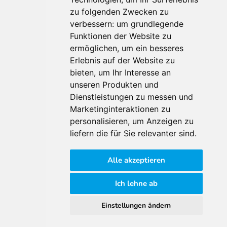
zu folgenden Zwecken zu
Für Makler:innen
verbessern:
um grundlegende
Über Uns
Funktionen der Website zu
Vorteile
ermöglichen
,
um ein besseres
Kontakt
Erlebnis auf der Website zu
Software Partner
bieten
,
um Ihr Interesse an
Teilnahme
unseren Produkten und
Dienstleistungen zu messen und
FAQ
Marketinginteraktionen zu
personalisieren
,
um Anzeigen zu
Für Makler:innen
liefern die für Sie relevanter sind
.
Impressum
Alle akzeptieren
AGB
Datenschutzklärung
Ich lehne ab
Cookie Richtlinie
Einstellungen ändern