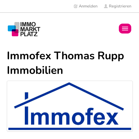
Anmelden
Registrieren
Home
Immofex Thomas Rupp
Immobilien
Immobilien
Mitglieder
News