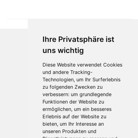
Ihre Privatsphäre ist
uns wichtig
Diese Website verwendet Cookies
und andere Tracking-
Technologien, um Ihr Surferlebnis
Für Makler:innen
zu folgenden Zwecken zu
verbessern:
um grundlegende
Über Uns
Funktionen der Website zu
Vorteile
ermöglichen
,
um ein besseres
Kontakt
Erlebnis auf der Website zu
Software Partner
bieten
,
um Ihr Interesse an
Teilnahme
unseren Produkten und