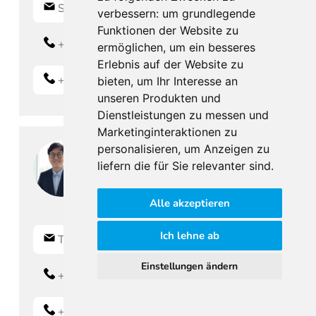
S.Vasicek@IMMOcontract.at
verbessern:
um grundlegende
Funktionen der Website zu
+43 676 841 420-605
ermöglichen
,
um ein besseres
Erlebnis auf der Website zu
+43 676 841 420 605
bieten
,
um Ihr Interesse an
unseren Produkten und
Dienstleistungen zu messen und
Marketinginteraktionen zu
personalisieren
,
um Anzeigen zu
liefern die für Sie relevanter sind
.
Tong
Xu, B.A.
Alle akzeptieren
Ich lehne ab
T.Xu@IMMOcontract.at
Einstellungen ändern
+43 664 8427202
+43 664 8427202