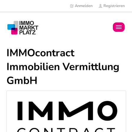
Anmelden
Registrieren
Home
IMMOcontract
Immobilien
Immobilien Vermittlung
Mitglieder
GmbH
News