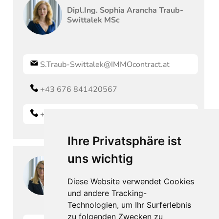
Dipl.Ing.
Sophia Arancha
Traub-
Swittalek MSc
S.Traub-Swittalek@IMMOcontract.at
+43 676 841420567
+43 676 841420567
Ihre Privatsphäre ist
uns wichtig
Simone
Vasicek
Diese Website verwendet Cookies
und andere Tracking-
Technologien, um Ihr Surferlebnis
zu folgenden Zwecken zu