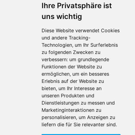
Ihre Privatsphäre ist
uns wichtig
Diese Website verwendet Cookies
und andere Tracking-
Technologien, um Ihr Surferlebnis
zu folgenden Zwecken zu
Für Makler:innen
verbessern:
um grundlegende
Über Uns
Funktionen der Website zu
Vorteile
ermöglichen
,
um ein besseres
Kontakt
Erlebnis auf der Website zu
Software Partner
bieten
,
um Ihr Interesse an
Teilnahme
unseren Produkten und
Dienstleistungen zu messen und
FAQ
Marketinginteraktionen zu
personalisieren
,
um Anzeigen zu
Für Makler:innen
liefern die für Sie relevanter sind
.
Impressum