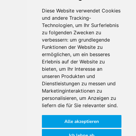
Diese Website verwendet Cookies
und andere Tracking-
Technologien, um Ihr Surferlebnis
zu folgenden Zwecken zu
Für Makler:innen
verbessern:
um grundlegende
Über Uns
Funktionen der Website zu
Vorteile
ermöglichen
,
um ein besseres
Kontakt
Erlebnis auf der Website zu
Software Partner
bieten
,
um Ihr Interesse an
Teilnahme
unseren Produkten und
Dienstleistungen zu messen und
FAQ
Marketinginteraktionen zu
personalisieren
,
um Anzeigen zu
Für Makler:innen
liefern die für Sie relevanter sind
.
Impressum
Alle akzeptieren
AGB
Datenschutzklärung
Ich lehne ab